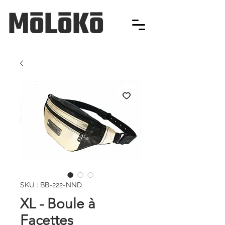
MōLōKō
SKU : BB-222-NND
XL - Boule à
Facettes