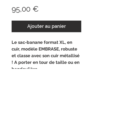
Prix
95,00 €
Ajouter au panier
Le sac-banane format XL, en
cuir, modèle EMBRASE, robuste
et classe avec son cuir métallisé
! A porter en tour de taille ou en
bandoulière.
INFORMATIONS TECHNIQUES
Sac-banane 2 poches en cuir
DELAI DE LIVRAISON
Fermetures zip noir
Expédition sous 3 à 5 jours
ENTRETIEN
Cuirs Noir mat / Cuir Doré très
Le cuir est une matière naturelle
clair