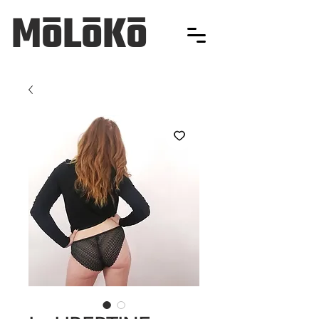
MōLōKō