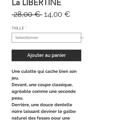
La LIBERTINE
Prix
Prix
 28,00 € 
14,00 €
original
promotionnel
TAILLE
*
Ajouter au panier
Une culotte qui cache bien son
jeu.
Devant, une coupe classique,
agréable comme une seconde
peau.
Derrière, une douce dentelle
noire laissant deviner le galbe
naturel des fesses pour une
silhouette tout en séduction.