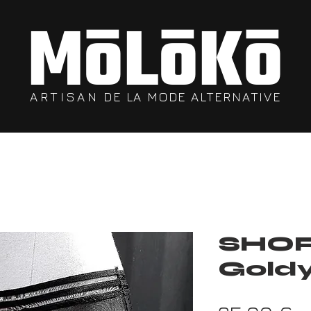
MōLōKō
ARTISAN
DE LA MODE ALTERNATIVE
SHO
Gold