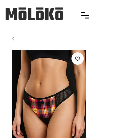
MōLōKō