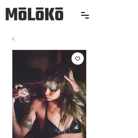
MōLōKō